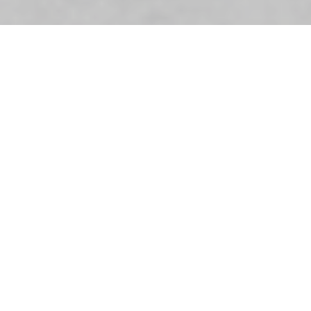
À ne pas
manquer